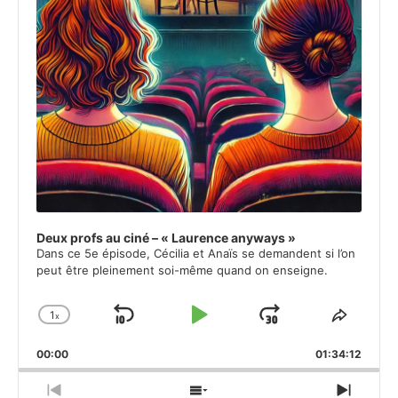
Deux profs au ciné – « Laurence anyways »
Dans ce 5e épisode, Cécilia et Anaïs se demandent si l’on
peut être pleinement soi-même quand on enseigne.
1
x
Skip
Play
Jump
Change
Share
Playback
This
Backward
Pause
Forward
00:00
Rate
01:34:12
Episod
Previous
Show
Next