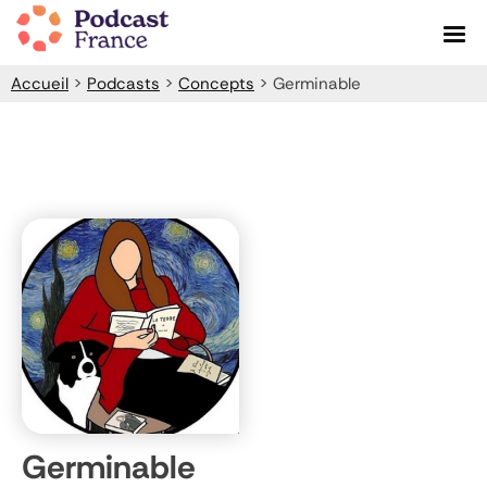
Skip
to
content
Accueil
>
Podcasts
>
Concepts
>
Germinable
Germinable