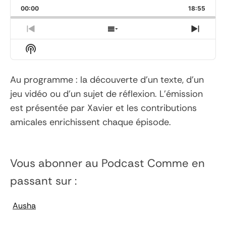
Playback
This
Backward
Pause
Forward
00:00
Rate
18:55
Episod
Previous
Show
Next
Episode
Episodes
Episo
Show
List
Podcast
Information
Au programme : la découverte d'un texte, d'un
jeu vidéo ou d'un sujet de réflexion. L'émission
est présentée par Xavier et les contributions
amicales enrichissent chaque épisode.
Vous abonner au Podcast
Comme en
passant
sur :
Ausha