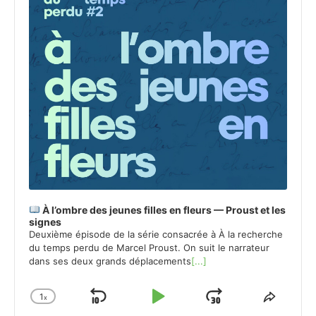
À l’ombre des jeunes filles en fleurs — Proust et les
signes
Deuxième épisode de la série consacrée à À la recherche
du temps perdu de Marcel Proust. On suit le narrateur
dans ses deux grands déplacements
[...]
1
x
Skip
Play
Jump
Change
Share