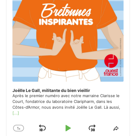
Joëlle Le Gall, militante du bien vieillir
Après le premier numéro avec notre marraine Clarisse le
Court, fondatrice du laboratoire Claripharm, dans les
Côtes-d’Armor, nous avons invité Joëlle Le Gall. Là aussi,
[...]
1
x
Skip
Play
Jump
Change
Share