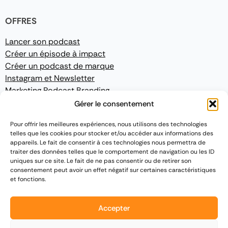
OFFRES
Lancer son podcast
Créer un épisode à impact
Créer un podcast de marque
Instagram et Newsletter
Marketing Podcast Branding
Gérer le consentement
CONFORMITÉ
Pour offrir les meilleures expériences, nous utilisons des technologies
telles que les cookies pour stocker et/ou accéder aux informations des
Mentions légales
appareils. Le fait de consentir à ces technologies nous permettra de
Politique de confidentialité
traiter des données telles que le comportement de navigation ou les ID
Conditions Générales de Vente
uniques sur ce site. Le fait de ne pas consentir ou de retirer son
consentement peut avoir un effet négatif sur certaines caractéristiques
et fonctions.
Accepter
2015 - 2026
Podcast France
|
Site développé par
TPA Networks