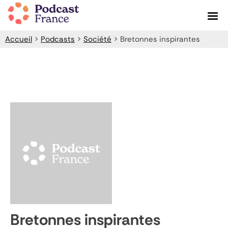
Skip
to
content
Accueil
>
Podcasts
>
Société
>
Bretonnes inspirantes
Bretonnes inspirantes