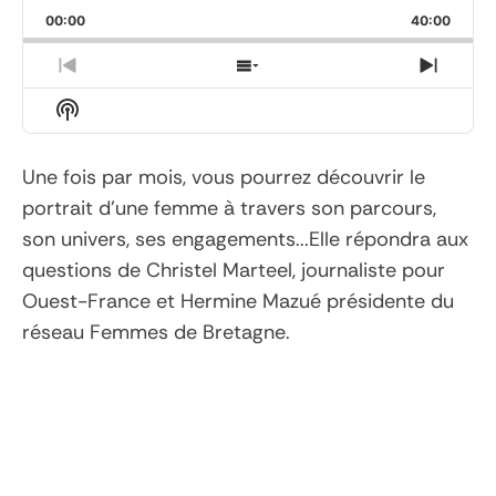
Playback
This
Backward
Pause
Forward
00:00
Rate
40:00
Episod
Previous
Show
Next
Episode
Episodes
Episo
Show
List
Podcast
Information
Une fois par mois, vous pourrez découvrir le
portrait d’une femme à travers son parcours,
son univers, ses engagements...Elle répondra aux
questions de Christel Marteel, journaliste pour
Ouest-France et Hermine Mazué présidente du
réseau Femmes de Bretagne.