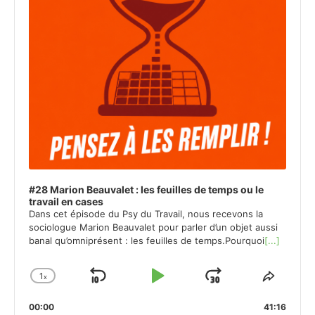
#28 Marion Beauvalet : les feuilles de temps ou le
travail en cases
Dans cet épisode du Psy du Travail, nous recevons la
sociologue Marion Beauvalet pour parler d’un objet aussi
banal qu’omniprésent : les feuilles de temps.Pourquoi
[...]
1
x
Skip
Play
Jump
Change
Share
Playback
This
Backward
Pause
Forward
00:00
Rate
41:16
Episod