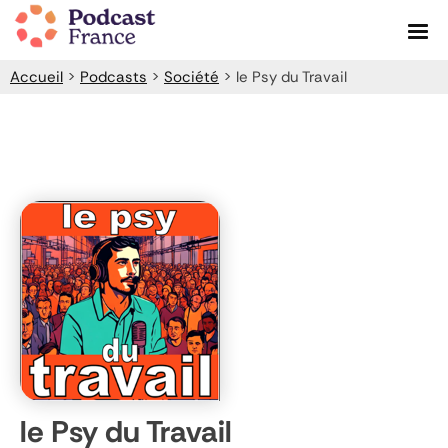
Skip
to
content
Accueil
>
Podcasts
>
Société
>
le Psy du Travail
le Psy du Travail