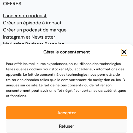
OFFRES
Lancer son podcast
Créer un épisode à impact
Créer un podcast de marque
Instagram et Newsletter
Marketing Podcast Branding
Gérer le consentement
CONFORMITÉ
Pour offrir les meilleures expériences, nous utilisons des technologies
telles que les cookies pour stocker et/ou accéder aux informations des
Mentions légales
appareils. Le fait de consentir à ces technologies nous permettra de
Politique de confidentialité
traiter des données telles que le comportement de navigation ou les ID
Conditions Générales de Vente
uniques sur ce site. Le fait de ne pas consentir ou de retirer son
consentement peut avoir un effet négatif sur certaines caractéristiques
et fonctions.
Accepter
2015 - 2026
Podcast France
|
Site développé par
TPA Networks
Refuser