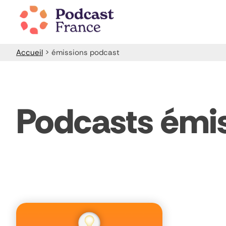
Skip
to
content
Accueil
>
émissions podcast
Podcasts émi