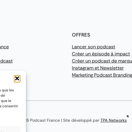
OFFRES
ance
Lancer son podcast
Créer un épisode à impact
odcast
Créer un podcast de marq
Instagram et Newsletter
Marketing Podcast Brandin
s que les
t de
 que le
s consentir
2015 - 2026
Podcast France
|
Site développé par
TPA Networks