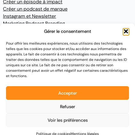
Créer un épisode à impact
Créer un podcast de marque
Instagram et Newsletter
Marketing Podcast Branding
Gérer le consentement
CONFORMITÉ
Pour offrir les meilleures expériences, nous utilisons des technologies
telles que les cookies pour stocker et/ou accéder aux informations des
Mentions légales
appareils. Le fait de consentir à ces technologies nous permettra de
Politique de confidentialité
traiter des données telles que le comportement de navigation ou les ID
Conditions Générales de Vente
uniques sur ce site. Le fait de ne pas consentir ou de retirer son
consentement peut avoir un effet négatif sur certaines caractéristiques
et fonctions.
Accepter
2015 - 2026
Podcast France
|
Site développé par
TPA Networks
Refuser
Voir les préférences
Politique de cookies
Mentions légales