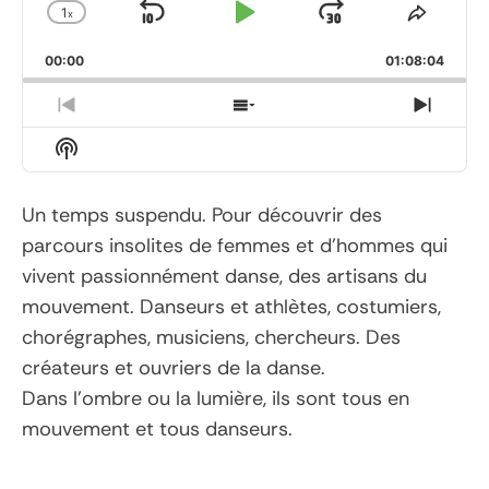
1
x
Skip
Play
Jump
Change
Share
Playback
This
Backward
Pause
Forward
00:00
Rate
01:08:04
Episod
Previous
Show
Next
Episode
Episodes
Episo
Show
List
Podcast
Information
Un temps suspendu. Pour découvrir des
parcours insolites de femmes et d’hommes qui
vivent passionnément danse, des artisans du
mouvement. Danseurs et athlètes, costumiers,
chorégraphes, musiciens, chercheurs. Des
créateurs et ouvriers de la danse.
Dans l’ombre ou la lumière, ils sont tous en
mouvement et tous danseurs.