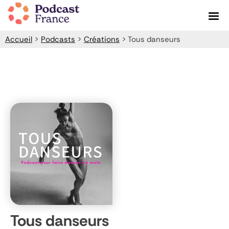
Skip
to
content
Accueil
>
Podcasts
>
Créations
>
Tous danseurs
Tous danseurs