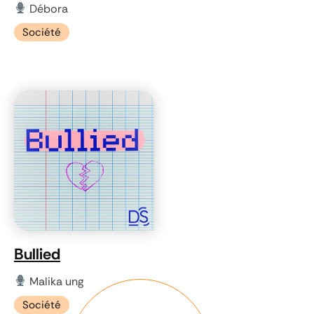
Débora
Société
Bullied
Malika ung
Société