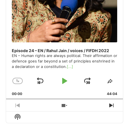
Episode 24 – EN / Rahul Jain / voices / FIFDH 2022
EN – Human rights are always political. Their affirmation or
defence goes far beyond a set of principles enshrined in
a declaration or a constitution.
[...]
1
x
Skip
Play
Jump
Change
Share
Playback
This
Backward
Pause
Forward
00:00
Rate
44:04
Episod
Previous
Show
Next
Episode
Episodes
Episo
Show
List
Podcast
Information