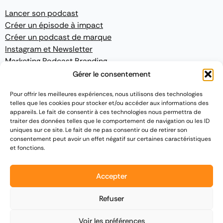
Lancer son podcast
Créer un épisode à impact
Créer un podcast de marque
Instagram et Newsletter
Marketing Podcast Branding
Gérer le consentement
CONFORMITÉ
Pour offrir les meilleures expériences, nous utilisons des technologies
telles que les cookies pour stocker et/ou accéder aux informations des
Mentions légales
appareils. Le fait de consentir à ces technologies nous permettra de
Politique de confidentialité
traiter des données telles que le comportement de navigation ou les ID
Conditions Générales de Vente
uniques sur ce site. Le fait de ne pas consentir ou de retirer son
consentement peut avoir un effet négatif sur certaines caractéristiques
et fonctions.
Accepter
2015 - 2026
Podcast France
|
Site développé par
TPA Networks
Refuser
Voir les préférences