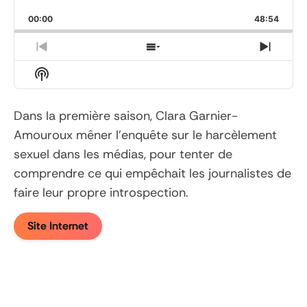
Playback
This
Backward
Pause
Forward
00:00
Rate
48:54
Episod
Previous
Show
Next
Episode
Episodes
Episo
Show
List
Podcast
Information
Dans la première saison, Clara Garnier-
Amouroux mêner l’enquête sur le harcèlement
sexuel dans les médias, pour tenter de
comprendre ce qui empêchait les journalistes de
faire leur propre introspection.
Site Internet