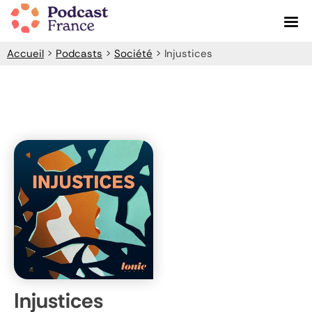
Skip
to
content
Accueil
>
Podcasts
>
Société
>
Injustices
Injustices